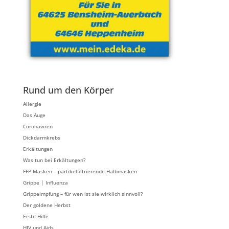
Rund um den Körper
Allergie
Das Auge
Coronaviren
Dickdarmkrebs
Erkältungen
Was tun bei Erkältungen?
FFP-Masken – partikelfiltrierende Halbmasken
Grippe | Influenza
Grippeimpfung – für wen ist sie wirklich sinnvoll?
Der goldene Herbst
Erste Hilfe
HIV und Aids