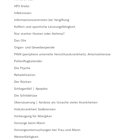
HPV Krebs
Infektionen
Informationszentralen bei Vergiftung
Koffein und sportliche Leistungsfähigkeit
Nur starker Husten oder Asthma?
Das Ohr
Organ- und Gewebespende
PAVK (periphere arterielle Verschlusskrankheit), Arteriosklerose
Pollenflugkalender
Die Psyche
Rehabilitation
Der Rücken
Schlaganfall | Apoplex
Die Schilddrüse
Übersäuerung | Azidose als Ursache vieler Krankheiten
Volkskrankheit Sodbrennen
Vorbeugung für Allergiker
Vorsorge beim Mann
Vorsorgeuntersuchungen bei Frau und Mann
Wetterfühligkeit