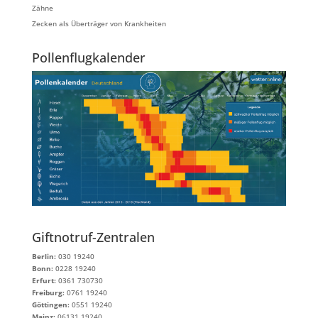
Zähne
Zecken als Überträger von Krankheiten
Pollenflugkalender
Giftnotruf-Zentralen
Berlin:
030 19240
Bonn:
0228 19240
Erfurt:
0361 730730
Freiburg:
0761 19240
Göttingen:
0551 19240
Mainz:
06131 19240