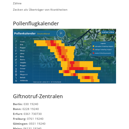
Zähne
Zecken als Überträger von Krankheiten
Pollenflugkalender
Giftnotruf-Zentralen
Berlin:
030 19240
Bonn:
0228 19240
Erfurt:
0361 730730
Freiburg:
0761 19240
Göttingen:
0551 19240
Mainz:
06131 19240