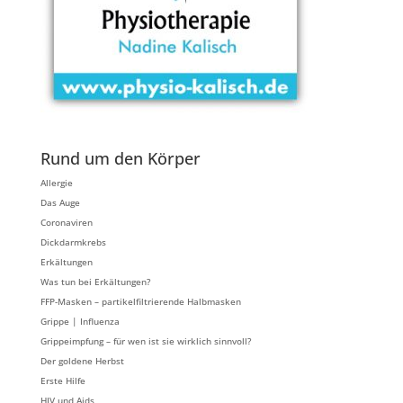
Rund um den Körper
Allergie
Das Auge
Coronaviren
Dickdarmkrebs
Erkältungen
Was tun bei Erkältungen?
FFP-Masken – partikelfiltrierende Halbmasken
Grippe | Influenza
Grippeimpfung – für wen ist sie wirklich sinnvoll?
Der goldene Herbst
Erste Hilfe
HIV und Aids