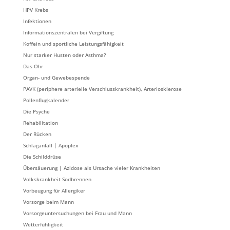
HPV Krebs
Infektionen
Informationszentralen bei Vergiftung
Koffein und sportliche Leistungsfähigkeit
Nur starker Husten oder Asthma?
Das Ohr
Organ- und Gewebespende
PAVK (periphere arterielle Verschlusskrankheit), Arteriosklerose
Pollenflugkalender
Die Psyche
Rehabilitation
Der Rücken
Schlaganfall | Apoplex
Die Schilddrüse
Übersäuerung | Azidose als Ursache vieler Krankheiten
Volkskrankheit Sodbrennen
Vorbeugung für Allergiker
Vorsorge beim Mann
Vorsorgeuntersuchungen bei Frau und Mann
Wetterfühligkeit