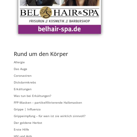
Rund um den Körper
Allergie
Das Auge
Coronaviren
Dickdarmkrebs
Erkältungen
Was tun bei Erkältungen?
FFP-Masken – partikelfiltrierende Halbmasken
Grippe | Influenza
Grippeimpfung – für wen ist sie wirklich sinnvoll?
Der goldene Herbst
Erste Hilfe
HIV und Aids