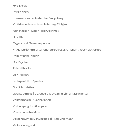
HPV Krebs
Infektionen
Informationszentralen bei Vergiftung
Koffein und sportliche Leistungsfähigkeit
Nur starker Husten oder Asthma?
Das Ohr
Organ- und Gewebespende
PAVK (periphere arterielle Verschlusskrankheit), Arteriosklerose
Pollenflugkalender
Die Psyche
Rehabilitation
Der Rücken
Schlaganfall | Apoplex
Die Schilddrüse
Übersäuerung | Azidose als Ursache vieler Krankheiten
Volkskrankheit Sodbrennen
Vorbeugung für Allergiker
Vorsorge beim Mann
Vorsorgeuntersuchungen bei Frau und Mann
Wetterfühligkeit