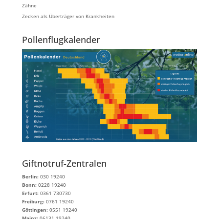
Zähne
Zecken als Überträger von Krankheiten
Pollenflugkalender
Giftnotruf-Zentralen
Berlin:
030 19240
Bonn:
0228 19240
Erfurt:
0361 730730
Freiburg:
0761 19240
Göttingen:
0551 19240
Mainz:
06131 19240