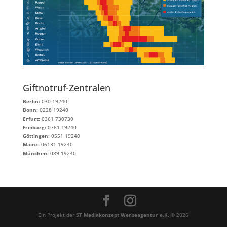
Giftnotruf-Zentralen
Berlin:
030 19240
Bonn:
0228 19240
Erfurt:
0361 730730
Freiburg:
0761 19240
Göttingen:
0551 19240
Mainz:
06131 19240
München:
089 19240
Ein Projekt der
ST Mediakonzept Werbeagentur e.K.
© 2026