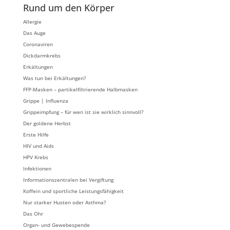
Rund um den Körper
Allergie
Das Auge
Coronaviren
Dickdarmkrebs
Erkältungen
Was tun bei Erkältungen?
FFP-Masken – partikelfiltrierende Halbmasken
Grippe | Influenza
Grippeimpfung – für wen ist sie wirklich sinnvoll?
Der goldene Herbst
Erste Hilfe
HIV und Aids
HPV Krebs
Infektionen
Informationszentralen bei Vergiftung
Koffein und sportliche Leistungsfähigkeit
Nur starker Husten oder Asthma?
Das Ohr
Organ- und Gewebespende