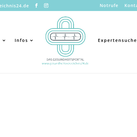
Notrufe
Kont
eichnis24.de
s
Infos
Expertensuche