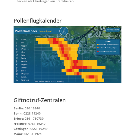
Zecken als Überträger von Krankheiten
Pollenflugkalender
Giftnotruf-Zentralen
Berlin:
030 19240
Bonn:
0228 19240
Erfurt:
0361 730730
Freiburg:
0761 19240
Göttingen:
0551 19240
Mainz:
06131 19240