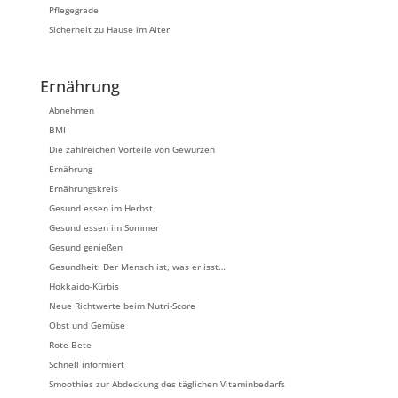
Pflegegrade
Sicherheit zu Hause im Alter
Ernährung
Abnehmen
BMI
Die zahlreichen Vorteile von Gewürzen
Ernährung
Ernährungskreis
Gesund essen im Herbst
Gesund essen im Sommer
Gesund genießen
Gesundheit: Der Mensch ist, was er isst…
Hokkaido-Kürbis
Neue Richtwerte beim Nutri-Score
Obst und Gemüse
Rote Bete
Schnell informiert
Smoothies zur Abdeckung des täglichen Vitaminbedarfs