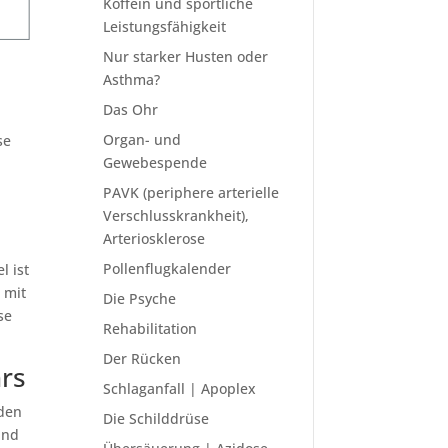
Koffein und sportliche
Leistungsfähigkeit
Nur starker Husten oder
Asthma?
Das Ohr
Organ- und
se
Gewebespende
PAVK (periphere arterielle
Verschlusskrankheit),
Arteriosklerose
Pollenflugkalender
l ist
 mit
Die Psyche
se
Rehabilitation
Der Rücken
rs
Schlaganfall | Apoplex
den
Die Schilddrüse
und