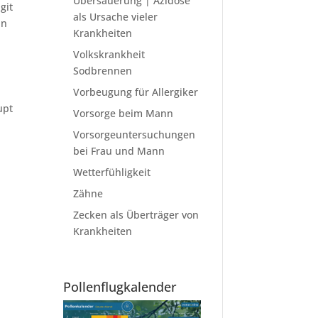
Übersäuerung | Azidose
git
als Ursache vieler
an
Krankheiten
Volkskrankheit
Sodbrennen
Vorbeugung für Allergiker
upt
Vorsorge beim Mann
Vorsorgeuntersuchungen
bei Frau und Mann
Wetterfühligkeit
Zähne
Zecken als Überträger von
Krankheiten
Pollenflugkalender