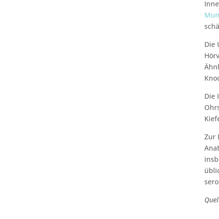
Inne
Mu
schä
Die 
Hörv
Ähnl
Knoc
Die 
Ohrs
Kief
Zur 
Anat
insb
übli
sero
Quel