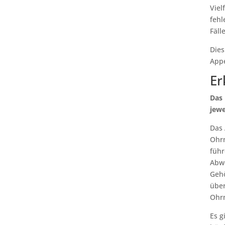
Viel
fehl
Fäll
Dies
Appe
Er
Das 
jewe
Das 
Ohrm
führ
Abwe
Gehö
über
Ohrm
Es g