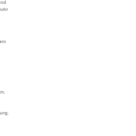
nd
nohr
ein
en,
gung.