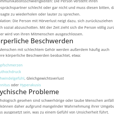
mmunikationsschwierigkeiten: Die Person versteht ihren
sprächspartner schlecht oder gar nicht und muss diesen bitten, d
sagte zu wiederholen oder lauter zu sprechen.
olation: Die Person mit Hörverlust neigt dazu, sich zurückzuziehen
ch sozial abzuschotten. Mit der Zeit zieht sich die Person völlig zur
er wird von ihren Mitmenschen ausgeschlossen.
rperliche Beschwerden
 Menschen mit schlechtem Gehör werden außerdem häufig auch
re körperliche Beschwerden beobachtet, etwa:
opfschmerzen
uthochdruck
hwindelgefühl
, Gleichgewichtsverlust
nnitus
oder
Hyperakusis
ychische Probleme
hologisch gesehen sind schwerhörige oder taube Menschen anfäll
 können daher aufgrund mangelnder Wahrnehmung ihrer Umgeb
ss ausgesetzt sein, was zu einem Gefühl von Unsicherheit führt.