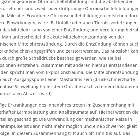
igste angeborene Ohrmuschelfehlbildung sind die abstehenden
n, seltener sind zweit- oder drittgradige Ohrmuschelfehlbildunge
die Mikrotie. Erworbene Ohrmuschelfehlbildungen entstehen dur
re Einwirkungen, wie z. B. Unfälle oder auch Tierbissverletzungen
 das Mittelohr kann von einer Entzündung und Vereiterung betro
. Man unterscheidet die akute Mittelohrentzündung von der
nischen Mittelohrentzündung. Durch die Entzündung können auc
rknöchelchen angegriffen und zerstört werden. Das Mittelohr ka
 durch große Schalldrücke beschädigt werden, wie sie bei
osionen entstehen. Zusammen mit anderen hieraus entstandenen
den spricht man vom Explosionstrauma. Die Mittelohrentzündung
 auch Ausgangspunkt einer Mastoiditis sein (druckschmerzhafte
atöse Schwellung hinter dem Ohr, die rasch zu einem fluktuiere
eriostalen Abszess wird).
fige Erkrankungen des Innenohres treten im Zusammenhang mit
rhafter Lärmbelastung und Knalltraumata auf. Hierbei werden di
zellen geschädigt. Die Umwandlung der mechanischen Reize in
enimpulse ist dann nicht mehr möglich und eine Schwerhörigkeit 
Folge. In diesem Zusammenhang tritt auch oft Tinnitus auf. Das