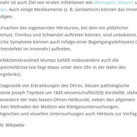
nohr ist auch Ziel von viralen Infektionen wie
Meningitis
,
Masern
u
mps
. Auch einige Medikamente (z. B. Gentamicin) können das Inne
digen.
Ursachen des sogenannten Hörsturzes, bei dem ein plötzlicher
erlust, Tinnitus und Schwindel auftreten können, sind unbekannt.
iche Symptome können auch infolge einer Bogengangsdehiszenz (
hendefekt im Innenohr) auftreten.
Infektionskrankheit Mumps befällt insbesondere auch die
peicheldrüse (sie liegt etwas unter dem Ohr in der Nähe des
ergelenks).
Diagnostik von Erkrankungen des Ohres, dessen pathologische
omie Joseph Toynbee um 1845 wissenschaftlich[8] darstellte, steh
esondere der Hals-Nasen-Ohren-Heilkunde, neben den allgemein
chen Methoden der Medizin wie Röntgenuntersuchungen,
logischen und visuellen Untersuchungen auch Hörtests zur Verfü
le: Wikipedia