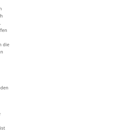
n
ch
.
ffen
h die
nn
nden
e
ist