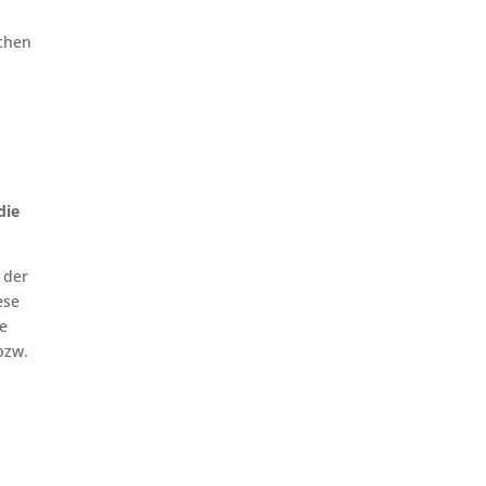
chen
die
 der
ese
e
bzw.