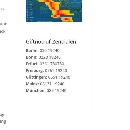
as
 und
ück
Giftnotruf-Zentralen
Berlin:
030 19240
Bonn:
0228 19240
Erfurt:
0361 730730
Freiburg:
0761 19240
Göttingen:
0551 19240
Mainz:
06131 19240
München:
089 19240
iger
ung