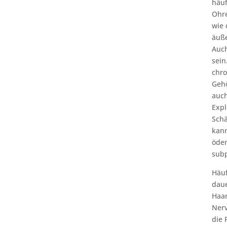
häuf
Ohre
wie 
äuße
Auch
sein
chro
Gehö
auch
Expl
Schä
kann
ödem
subp
Häu
daue
Haar
Nerv
die 