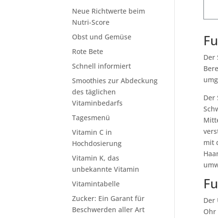
Neue Richtwerte beim
Nutri-Score
Fu
Obst und Gemüse
Rote Bete
Der 
Schnell informiert
Bere
umge
Smoothies zur Abdeckung
des täglichen
Der 
Vitaminbedarfs
Sch
Tagesmenü
Mitt
vers
Vitamin C in
mit 
Hochdosierung
Haar
Vitamin K, das
umwa
unbekannte Vitamin
Fu
Vitamintabelle
Zucker: Ein Garant für
Der 
Beschwerden aller Art
Ohr 