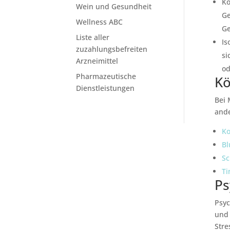
Ko
Wein und Gesundheit
Ge
Wellness ABC
Ge
Liste aller
Is
zuzahlungsbefreiten
si
Arzneimittel
od
Pharmazeutische
Kö
Dienstleistungen
Bei
ande
K
Bl
Sc
Ti
Ps
Psyc
und
Stre