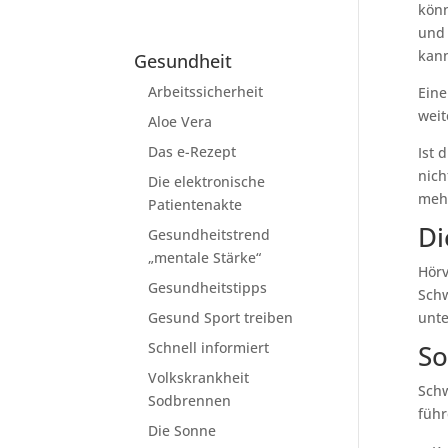
könn
und 
kann
Gesundheit
Arbeitssicherheit
Eine
weit
Aloe Vera
Das e-Rezept
Ist 
nich
Die elektronische
mehr
Patientenakte
Di
Gesundheitstrend
„mentale Stärke“
Hörv
Gesundheitstipps
Schw
unte
Gesund Sport treiben
So
Schnell informiert
Volkskrankheit
Schw
Sodbrennen
führ
Die Sonne