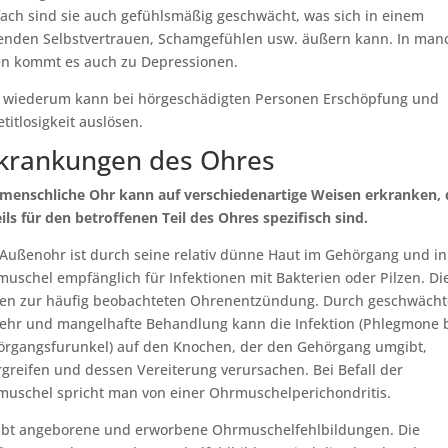
fach sind sie auch gefühlsmäßig geschwächt, was sich in einem
enden Selbstvertrauen, Schamgefühlen usw. äußern kann. In man
en kommt es auch zu Depressionen.
 wiederum kann bei hörgeschädigten Personen Erschöpfung und
titlosigkeit auslösen.
krankungen des Ohres
menschliche Ohr kann auf verschiedenartige Weisen erkranken, 
ils für den betroffenen Teil des Ohres spezifisch sind.
Außenohr ist durch seine relativ dünne Haut im Gehörgang und in
uschel empfänglich für Infektionen mit Bakterien oder Pilzen. Di
en zur häufig beobachteten Ohrenentzündung. Durch geschwächt
hr und mangelhafte Behandlung kann die Infektion (Phlegmone 
rgangsfurunkel) auf den Knochen, der den Gehörgang umgibt,
greifen und dessen Vereiterung verursachen. Bei Befall der
uschel spricht man von einer Ohrmuschelperichondritis.
ibt angeborene und erworbene Ohrmuschelfehlbildungen. Die