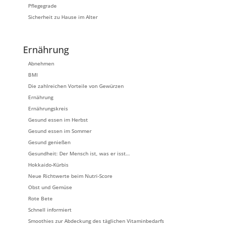
Pflegegrade
Sicherheit zu Hause im Alter
Ernährung
Abnehmen
BMI
Die zahlreichen Vorteile von Gewürzen
Ernährung
Ernährungskreis
Gesund essen im Herbst
Gesund essen im Sommer
Gesund genießen
Gesundheit: Der Mensch ist, was er isst…
Hokkaido-Kürbis
Neue Richtwerte beim Nutri-Score
Obst und Gemüse
Rote Bete
Schnell informiert
Smoothies zur Abdeckung des täglichen Vitaminbedarfs