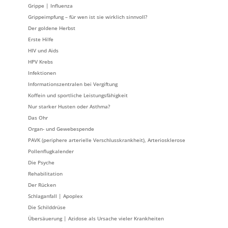
Grippe | Influenza
Grippeimpfung – für wen ist sie wirklich sinnvoll?
Der goldene Herbst
Erste Hilfe
HIV und Aids
HPV Krebs
Infektionen
Informationszentralen bei Vergiftung
Koffein und sportliche Leistungsfähigkeit
Nur starker Husten oder Asthma?
Das Ohr
Organ- und Gewebespende
PAVK (periphere arterielle Verschlusskrankheit), Arteriosklerose
Pollenflugkalender
Die Psyche
Rehabilitation
Der Rücken
Schlaganfall | Apoplex
Die Schilddrüse
Übersäuerung | Azidose als Ursache vieler Krankheiten