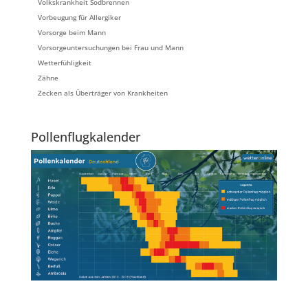
Volkskrankheit Sodbrennen
Vorbeugung für Allergiker
Vorsorge beim Mann
Vorsorgeuntersuchungen bei Frau und Mann
Wetterfühligkeit
Zähne
Zecken als Überträger von Krankheiten
Pollenflugkalender