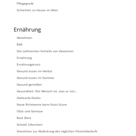
Pflegegrade
Sicherheit zu Hause im Alter
Ernährung
Abnehmen
BMI
Die zahlreichen Vorteile von Gewürzen
Ernährung
Ernährungskreis
Gesund essen im Herbst
Gesund essen im Sommer
Gesund genießen
Gesundheit: Der Mensch ist, was er isst…
Hokkaido-Kürbis
Neue Richtwerte beim Nutri-Score
Obst und Gemüse
Rote Bete
Schnell informiert
Smoothies zur Abdeckung des täglichen Vitaminbedarfs