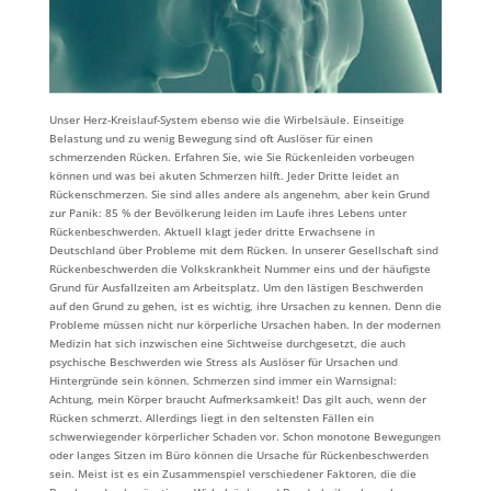
Unser Herz-Kreislauf-System ebenso wie die Wirbelsäule. Einseitige
Belastung und zu wenig Bewegung sind oft Auslöser für einen
schmerzenden Rücken. Erfahren Sie, wie Sie Rückenleiden vorbeugen
können und was bei akuten Schmerzen hilft. Jeder Dritte leidet an
Rückenschmerzen. Sie sind alles andere als angenehm, aber kein Grund
zur Panik: 85 % der Bevölkerung leiden im Laufe ihres Lebens unter
Rückenbeschwerden. Aktuell klagt jeder dritte Erwachsene in
Deutschland über Probleme mit dem Rücken. In unserer Gesellschaft sind
Rückenbeschwerden die Volkskrankheit Nummer eins und der häufigste
Grund für Ausfallzeiten am Arbeitsplatz. Um den lästigen Beschwerden
auf den Grund zu gehen, ist es wichtig, ihre Ursachen zu kennen. Denn die
Probleme müssen nicht nur körperliche Ursachen haben. In der modernen
Medizin hat sich inzwischen eine Sichtweise durchgesetzt, die auch
psychische Beschwerden wie Stress als Auslöser für Ursachen und
Hintergründe sein können. Schmerzen sind immer ein Warnsignal:
Achtung, mein Körper braucht Aufmerksamkeit! Das gilt auch, wenn der
Rücken schmerzt. Allerdings liegt in den seltensten Fällen ein
schwerwiegender körperlicher Schaden vor. Schon monotone Bewegungen
oder langes Sitzen im Büro können die Ursache für Rückenbeschwerden
sein. Meist ist es ein Zusammenspiel verschiedener Faktoren, die die