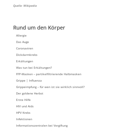
Quelle: Wikipedia
Rund um den Körper
Allergie
Das Auge
Coronaviren
Dickdarmkrebs
Erkältungen
Was tun bei Erkältungen?
FFP-Masken – partikelfiltrierende Halbmasken
Grippe | Influenza
Grippeimpfung – für wen ist sie wirklich sinnvoll?
Der goldene Herbst
Erste Hilfe
HIV und Aids
HPV Krebs
Infektionen
Informationszentralen bei Vergiftung