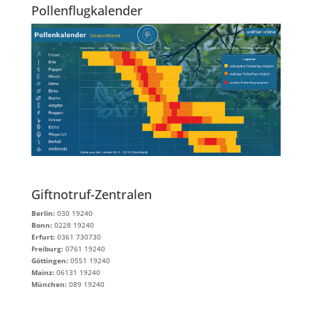
Pollenflugkalender
Giftnotruf-Zentralen
Berlin:
030 19240
Bonn:
0228 19240
Erfurt:
0361 730730
Freiburg:
0761 19240
Göttingen:
0551 19240
Mainz:
06131 19240
München:
089 19240