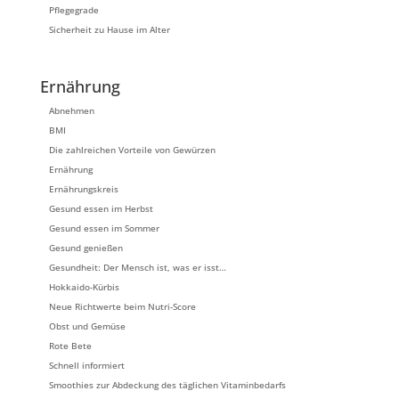
Pflegegrade
Sicherheit zu Hause im Alter
Ernährung
Abnehmen
BMI
Die zahlreichen Vorteile von Gewürzen
Ernährung
Ernährungskreis
Gesund essen im Herbst
Gesund essen im Sommer
Gesund genießen
Gesundheit: Der Mensch ist, was er isst…
Hokkaido-Kürbis
Neue Richtwerte beim Nutri-Score
Obst und Gemüse
Rote Bete
Schnell informiert
Smoothies zur Abdeckung des täglichen Vitaminbedarfs