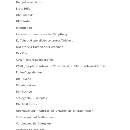
Der goldene Herbst
Erste Hilfe
HIV und Aids
HPV Krebs
Infektionen
Informationszentralen bei Vergiftung
Koffein und sportliche Leistungsfähigkeit
Nur starker Husten oder Asthma?
Das Ohr
Organ- und Gewebespende
PAVK (periphere arterielle Verschlusskrankheit), Arteriosklerose
Pollenflugkalender
Die Psyche
Rehabilitation
Der Rücken
Schlaganfall | Apoplex
Die Schilddrüse
Übersäuerung | Azidose als Ursache vieler Krankheiten
Volkskrankheit Sodbrennen
Vorbeugung für Allergiker
Vorsorge beim Mann