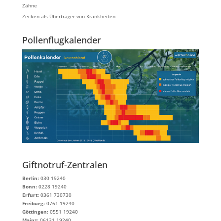
Zähne
Zecken als Überträger von Krankheiten
Pollenflugkalender
Giftnotruf-Zentralen
Berlin:
030 19240
Bonn:
0228 19240
Erfurt:
0361 730730
Freiburg:
0761 19240
Göttingen:
0551 19240
Mainz:
06131 19240