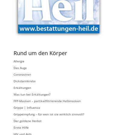
Rund um den Körper
Allergie
Das Auge
Coronaviren
Dickdarmkrebs
Erkältungen
Was tun bei Erkältungen?
FFP-Masken – partikelfiltrierende Halbmasken
Grippe | Influenza
Grippeimpfung – für wen ist sie wirklich sinnvoll?
Der goldene Herbst
Erste Hilfe
HIV und Aids