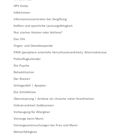
HPV Krebs
Infektionen
Informationszentralen bei Vergiftung
Koffein und sportliche Leistungsfähigkeit
Nur starker Husten oder Asthma?
Das Ohr
Organ- und Gewebespende
PAVK (periphere arterielle Verschlusskrankheit), Arteriosklerose
Pollenflugkalender
Die Psyche
Rehabilitation
Der Rücken
Schlaganfall | Apoplex
Die Schilddrüse
Übersäuerung | Azidose als Ursache vieler Krankheiten
Volkskrankheit Sodbrennen
Vorbeugung für Allergiker
Vorsorge beim Mann
Vorsorgeuntersuchungen bei Frau und Mann
Wetterfühligkeit