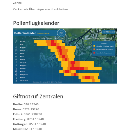
Zähne
Zecken als Überträger von Krankheiten
Pollenflugkalender
Giftnotruf-Zentralen
Berlin:
030 19240
Bonn:
0228 19240
Erfurt:
0361 730730
Freiburg:
0761 19240
Göttingen:
0551 19240
Mainz:
06131 19240