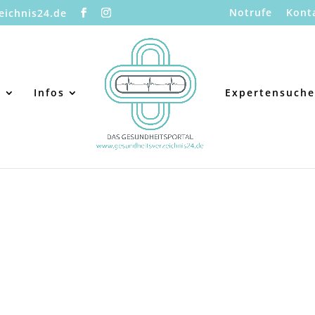
Notrufe
Kont
eichnis24.de
s
Infos
Expertensuche