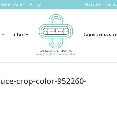
Notrufe
Kont
eichnis24.de
s
Infos
Expertensuche
duce-crop-color-952260-