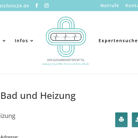
Notrufe
Kont
eichnis24.de
s
Infos
Expertensuche
 Bad und Heizung
izung
Adresse: