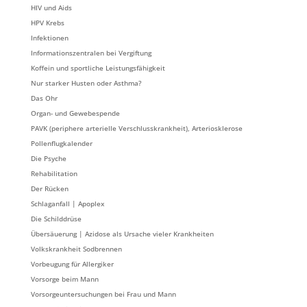
HIV und Aids
HPV Krebs
Infektionen
Informationszentralen bei Vergiftung
Koffein und sportliche Leistungsfähigkeit
Nur starker Husten oder Asthma?
Das Ohr
Organ- und Gewebespende
PAVK (periphere arterielle Verschlusskrankheit), Arteriosklerose
Pollenflugkalender
Die Psyche
Rehabilitation
Der Rücken
Schlaganfall | Apoplex
Die Schilddrüse
Übersäuerung | Azidose als Ursache vieler Krankheiten
Volkskrankheit Sodbrennen
Vorbeugung für Allergiker
Vorsorge beim Mann
Vorsorgeuntersuchungen bei Frau und Mann