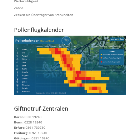
Wetterfühligkeit
Zähne
Zecken als Überträger von Krankheiten
Pollenflugkalender
Giftnotruf-Zentralen
Berlin:
030 19240
Bonn:
0228 19240
Erfurt:
0361 730730
Freiburg:
0761 19240
Göttingen:
0551 19240