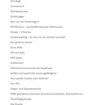
Das Auge
Coronaviren
Dickdarmkrebs
Erkältungen
Was tun bei Erkältungen?
FFP-Masken – partikelfiltrierende Halbmasken
Grippe | Influenza
Grippeimpfung – für wen ist sie wirklich sinnvoll?
Der goldene Herbst
Erste Hilfe
HIV und Aids
HPV Krebs
Infektionen
Informationszentralen bei Vergiftung
Koffein und sportliche Leistungsfähigkeit
Nur starker Husten oder Asthma?
Das Ohr
Organ- und Gewebespende
PAVK (periphere arterielle Verschlusskrankheit), Arteriosklerose
Pollenflugkalender
Die Psyche