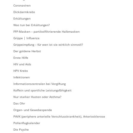
Coronaviren
Dickdarmkrebs
Erkältungen
Was tun bei Erkältungen?
FFP-Masken – partikelfiltrierende Halbmasken
Grippe | Influenza
Grippeimpfung – für wen ist sie wirklich sinnvoll?
Der goldene Herbst
Erste Hilfe
HIV und Aids
HPV Krebs
Infektionen
Informationszentralen bei Vergiftung
Koffein und sportliche Leistungsfähigkeit
Nur starker Husten oder Asthma?
Das Ohr
Organ- und Gewebespende
PAVK (periphere arterielle Verschlusskrankheit), Arteriosklerose
Pollenflugkalender
Die Psyche