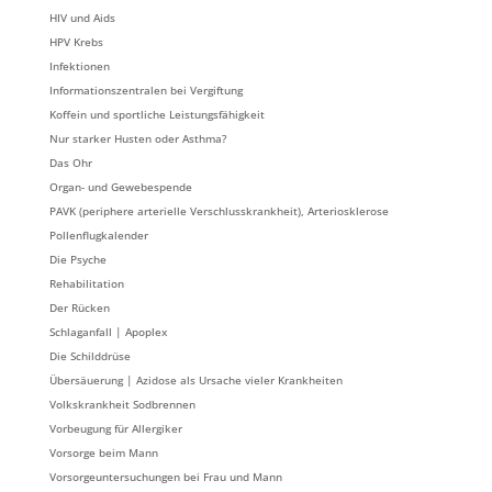
HIV und Aids
HPV Krebs
Infektionen
Informationszentralen bei Vergiftung
Koffein und sportliche Leistungsfähigkeit
Nur starker Husten oder Asthma?
Das Ohr
Organ- und Gewebespende
PAVK (periphere arterielle Verschlusskrankheit), Arteriosklerose
Pollenflugkalender
Die Psyche
Rehabilitation
Der Rücken
Schlaganfall | Apoplex
Die Schilddrüse
Übersäuerung | Azidose als Ursache vieler Krankheiten
Volkskrankheit Sodbrennen
Vorbeugung für Allergiker
Vorsorge beim Mann
Vorsorgeuntersuchungen bei Frau und Mann