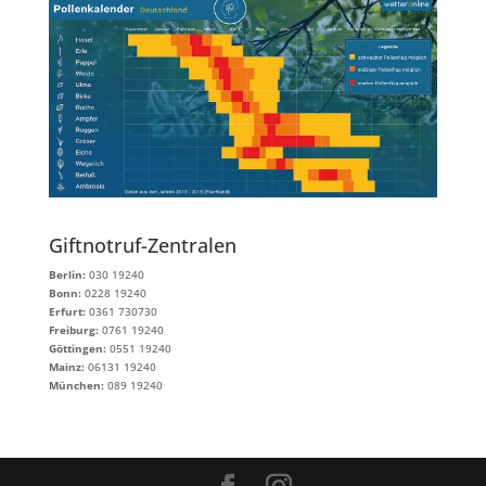
Giftnotruf-Zentralen
Berlin:
030 19240
Bonn:
0228 19240
Erfurt:
0361 730730
Freiburg:
0761 19240
Göttingen:
0551 19240
Mainz:
06131 19240
München:
089 19240