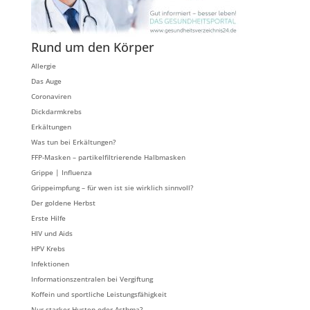
Rund um den Körper
Allergie
Das Auge
Coronaviren
Dickdarmkrebs
Erkältungen
Was tun bei Erkältungen?
FFP-Masken – partikelfiltrierende Halbmasken
Grippe | Influenza
Grippeimpfung – für wen ist sie wirklich sinnvoll?
Der goldene Herbst
Erste Hilfe
HIV und Aids
HPV Krebs
Infektionen
Informationszentralen bei Vergiftung
Koffein und sportliche Leistungsfähigkeit
Nur starker Husten oder Asthma?