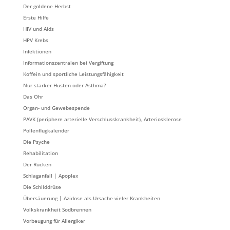
Der goldene Herbst
Erste Hilfe
HIV und Aids
HPV Krebs
Infektionen
Informationszentralen bei Vergiftung
Koffein und sportliche Leistungsfähigkeit
Nur starker Husten oder Asthma?
Das Ohr
Organ- und Gewebespende
PAVK (periphere arterielle Verschlusskrankheit), Arteriosklerose
Pollenflugkalender
Die Psyche
Rehabilitation
Der Rücken
Schlaganfall | Apoplex
Die Schilddrüse
Übersäuerung | Azidose als Ursache vieler Krankheiten
Volkskrankheit Sodbrennen
Vorbeugung für Allergiker