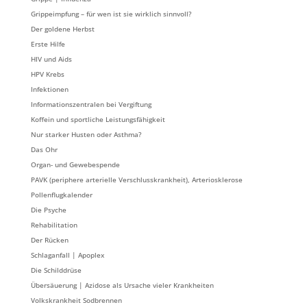
Grippeimpfung – für wen ist sie wirklich sinnvoll?
Der goldene Herbst
Erste Hilfe
HIV und Aids
HPV Krebs
Infektionen
Informationszentralen bei Vergiftung
Koffein und sportliche Leistungsfähigkeit
Nur starker Husten oder Asthma?
Das Ohr
Organ- und Gewebespende
PAVK (periphere arterielle Verschlusskrankheit), Arteriosklerose
Pollenflugkalender
Die Psyche
Rehabilitation
Der Rücken
Schlaganfall | Apoplex
Die Schilddrüse
Übersäuerung | Azidose als Ursache vieler Krankheiten
Volkskrankheit Sodbrennen