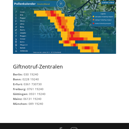
Giftnotruf-Zentralen
Berlin:
030 19240
Bonn:
0228 19240
Erfurt:
0361 730730
Freiburg:
0761 19240
Göttingen:
0551 19240
Mainz:
06131 19240
München:
089 19240