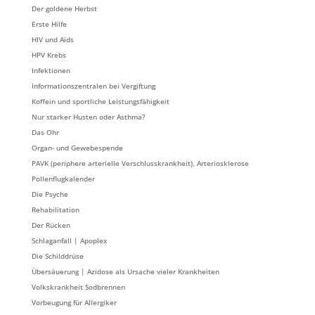
Der goldene Herbst
Erste Hilfe
HIV und Aids
HPV Krebs
Infektionen
Informationszentralen bei Vergiftung
Koffein und sportliche Leistungsfähigkeit
Nur starker Husten oder Asthma?
Das Ohr
Organ- und Gewebespende
PAVK (periphere arterielle Verschlusskrankheit), Arteriosklerose
Pollenflugkalender
Die Psyche
Rehabilitation
Der Rücken
Schlaganfall | Apoplex
Die Schilddrüse
Übersäuerung | Azidose als Ursache vieler Krankheiten
Volkskrankheit Sodbrennen
Vorbeugung für Allergiker