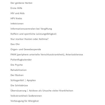
Der goldene Herbst
Erste Hilfe
HIV und Aids
HPV Krebs
Infektionen
Informationszentralen bei Vergiftung
Koffein und sportliche Leistungsfähigkeit
Nur starker Husten oder Asthma?
Das Ohr
Organ- und Gewebespende
PAVK (periphere arterielle Verschlusskrankheit), Arteriosklerose
Pollenflugkalender
Die Psyche
Rehabilitation
Der Rücken
Schlaganfall | Apoplex
Die Schilddrüse
Übersäuerung | Azidose als Ursache vieler Krankheiten
Volkskrankheit Sodbrennen
Vorbeugung für Allergiker