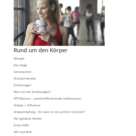
Rund um den Körper
Allergie
Das Auge
Coronaviren
Dickdarmkrebs
Erkältungen
Was tun bei Erkältungen?
FFP-Masken – partikelfiltrierende Halbmasken
Grippe | Influenza
Grippeimpfung – für wen ist sie wirklich sinnvoll?
Der goldene Herbst
Erste Hilfe
HIV und Aids