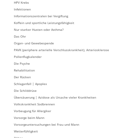
HPV Krebs
Infektionen
Informationszentralen bei Vergiftung
Koffein und sportliche Leistungsfähigkeit
Nur starker Husten oder Asthma?
Das Ohr
Organ- und Gewebespende
PAVK (periphere arterielle Verschlusskrankheit), Arteriosklerose
Pollenflugkalender
Die Psyche
Rehabilitation
Der Rücken
Schlaganfall | Apoplex
Die Schilddrüse
Übersäuerung | Azidose als Ursache vieler Krankheiten
Volkskrankheit Sodbrennen
Vorbeugung für Allergiker
Vorsorge beim Mann
Vorsorgeuntersuchungen bei Frau und Mann
Wetterfühligkeit