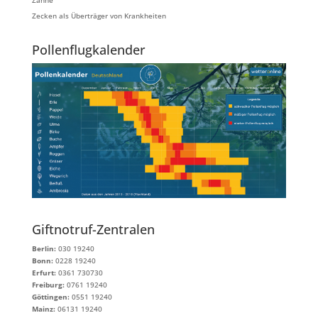
Zähne
Zecken als Überträger von Krankheiten
Pollenflugkalender
Giftnotruf-Zentralen
Berlin:
030 19240
Bonn:
0228 19240
Erfurt:
0361 730730
Freiburg:
0761 19240
Göttingen:
0551 19240
Mainz:
06131 19240