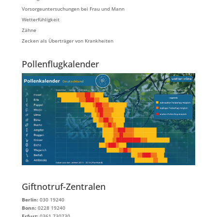
Vorsorgeuntersuchungen bei Frau und Mann
Wetterfühligkeit
Zähne
Zecken als Überträger von Krankheiten
Pollenflugkalender
Giftnotruf-Zentralen
Berlin:
030 19240
Bonn:
0228 19240
Erfurt:
0361 730730