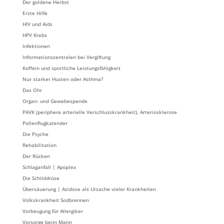
Der goldene Herbst
Erste Hilfe
HIV und Aids
HPV Krebs
Infektionen
Informationszentralen bei Vergiftung
Koffein und sportliche Leistungsfähigkeit
Nur starker Husten oder Asthma?
Das Ohr
Organ- und Gewebespende
PAVK (periphere arterielle Verschlusskrankheit), Arteriosklerose
Pollenflugkalender
Die Psyche
Rehabilitation
Der Rücken
Schlaganfall | Apoplex
Die Schilddrüse
Übersäuerung | Azidose als Ursache vieler Krankheiten
Volkskrankheit Sodbrennen
Vorbeugung für Allergiker
Vorsorge beim Mann