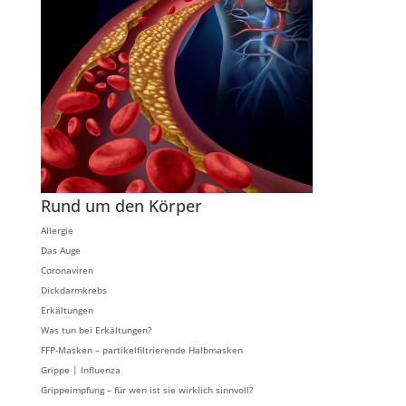
Rund um den Körper
Allergie
Das Auge
Coronaviren
Dickdarmkrebs
Erkältungen
Was tun bei Erkältungen?
FFP-Masken – partikelfiltrierende Halbmasken
Grippe | Influenza
Grippeimpfung – für wen ist sie wirklich sinnvoll?