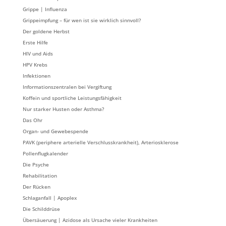
Grippe | Influenza
Grippeimpfung – für wen ist sie wirklich sinnvoll?
Der goldene Herbst
Erste Hilfe
HIV und Aids
HPV Krebs
Infektionen
Informationszentralen bei Vergiftung
Koffein und sportliche Leistungsfähigkeit
Nur starker Husten oder Asthma?
Das Ohr
Organ- und Gewebespende
PAVK (periphere arterielle Verschlusskrankheit), Arteriosklerose
Pollenflugkalender
Die Psyche
Rehabilitation
Der Rücken
Schlaganfall | Apoplex
Die Schilddrüse
Übersäuerung | Azidose als Ursache vieler Krankheiten