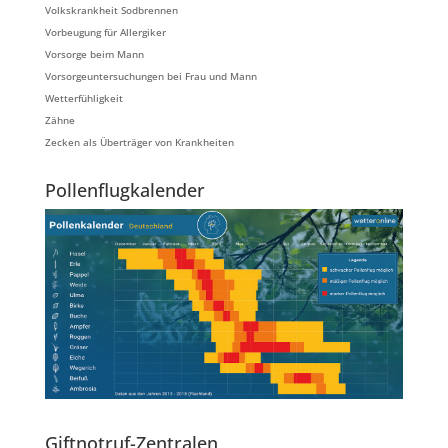
Volkskrankheit Sodbrennen
Vorbeugung für Allergiker
Vorsorge beim Mann
Vorsorgeuntersuchungen bei Frau und Mann
Wetterfühligkeit
Zähne
Zecken als Überträger von Krankheiten
Pollenflugkalender
Giftnotruf-Zentralen