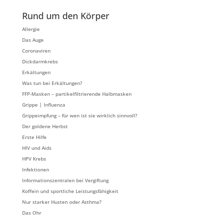
Rund um den Körper
Allergie
Das Auge
Coronaviren
Dickdarmkrebs
Erkältungen
Was tun bei Erkältungen?
FFP-Masken – partikelfiltrierende Halbmasken
Grippe | Influenza
Grippeimpfung – für wen ist sie wirklich sinnvoll?
Der goldene Herbst
Erste Hilfe
HIV und Aids
HPV Krebs
Infektionen
Informationszentralen bei Vergiftung
Koffein und sportliche Leistungsfähigkeit
Nur starker Husten oder Asthma?
Das Ohr