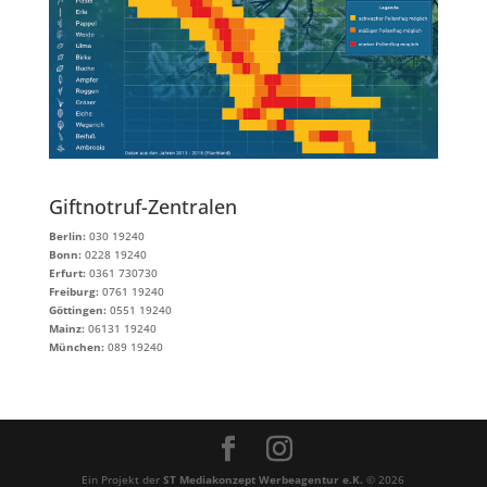
Giftnotruf-Zentralen
Berlin:
030 19240
Bonn:
0228 19240
Erfurt:
0361 730730
Freiburg:
0761 19240
Göttingen:
0551 19240
Mainz:
06131 19240
München:
089 19240
Ein Projekt der
ST Mediakonzept Werbeagentur e.K.
© 2026