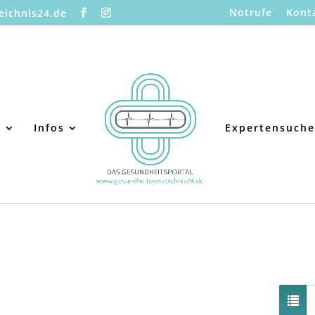
Notrufe
Kont
eichnis24.de
s
Infos
Expertensuche