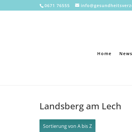
0671 76555
info@gesundheitsverz
Home
New
Landsberg am Lech
Sortierung von A bis Z