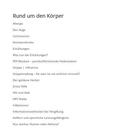
Rund um den Körper
Allergie
Das Auge
Coronaviren
Dickdarmkrebs
Erkältungen
Was tun bei Erkältungen?
FFP-Masken – partikelfiltrierende Halbmasken
Grippe | Influenza
Grippeimpfung – für wen ist sie wirklich sinnvoll?
Der goldene Herbst
Erste Hilfe
HIV und Aids
HPV Krebs
Infektionen
Informationszentralen bei Vergiftung
Koffein und sportliche Leistungsfähigkeit
Nur starker Husten oder Asthma?