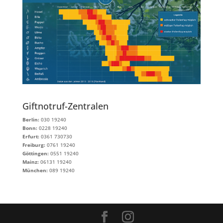
Giftnotruf-Zentralen
Berlin:
030 19240
Bonn:
0228 19240
Erfurt:
0361 730730
Freiburg:
0761 19240
Göttingen:
0551 19240
Mainz:
06131 19240
München:
089 19240