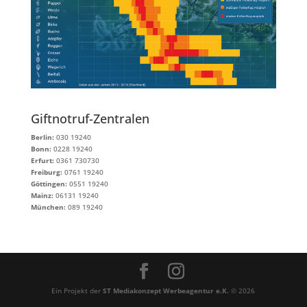
Giftnotruf-Zentralen
Berlin:
030 19240
Bonn:
0228 19240
Erfurt:
0361 730730
Freiburg:
0761 19240
Göttingen:
0551 19240
Mainz:
06131 19240
München:
089 19240
Ein Projekt der
ST Mediakonzept Werbeagentur e.K.
© 2026