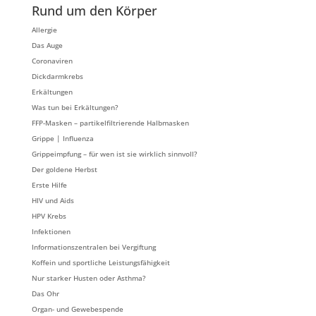
Rund um den Körper
Allergie
Das Auge
Coronaviren
Dickdarmkrebs
Erkältungen
Was tun bei Erkältungen?
FFP-Masken – partikelfiltrierende Halbmasken
Grippe | Influenza
Grippeimpfung – für wen ist sie wirklich sinnvoll?
Der goldene Herbst
Erste Hilfe
HIV und Aids
HPV Krebs
Infektionen
Informationszentralen bei Vergiftung
Koffein und sportliche Leistungsfähigkeit
Nur starker Husten oder Asthma?
Das Ohr
Organ- und Gewebespende