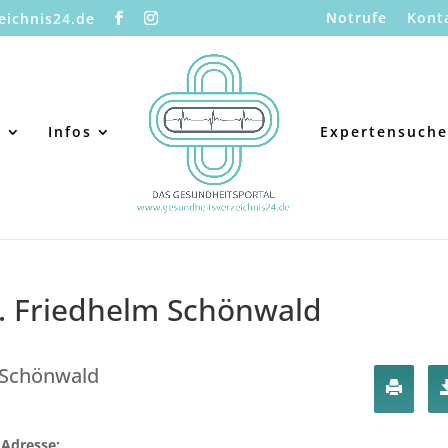
Notrufe
Kont
eichnis24.de
s
Infos
Expertensuche
d. Friedhelm Schönwald
m Schönwald
Adresse: