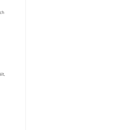
ich
d
lt,