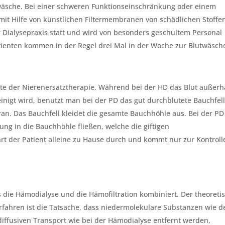
twäsche. Bei einer schweren Funktionseinschränkung oder einem
mit Hilfe von künstlichen Filtermembranen von schädlichen Stoffe
er Dialysepraxis statt und wird von besonders geschultem Personal
ienten kommen in der Regel drei Mal in der Woche zur Blutwäsch
ante der Nierenersatztherapie. Während bei der HD das Blut außerh
einigt wird, benutzt man bei der PD das gut durchblutete Bauchfel
an. Das Bauchfell kleidet die gesamte Bauchhöhle aus. Bei der PD
ng in die Bauchhöhle fließen, welche die giftigen
t der Patient alleine zu Hause durch und kommt nur zur Kontroll
s die Hämodialyse und die Hämofiltration kombiniert. Der theoreti
rfahren ist die Tatsache, dass niedermolekulare Substanzen wie d
iffusiven Transport wie bei der Hämodialyse entfernt werden,