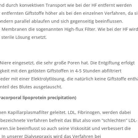
d durch konvektiven Transport wie bei der HF entfernt werden
entfernten Giftstoffe höher als bei den einzelnen Verfahren, da s
ondern parallel ablaufen und sich gegenseitig beeinflussen.
 Membranen die sogenannten High-flux Filter. Wie bei der HF wir
 sterile Lösung ersetzt.
Niere eingesetzt, die sehr große Poren hat. Die Entgiftung erfolgt
keit mit den gelösten Giftstoffen in 4-5 Stunden abfiltriert
eder mit einer Elektrolytlösung, die natürlich keine Giftstoffe enthä
anteil des Blutes ausgetauscht.
acorporal lipoprotein precipitation)
en Kapillarplasmafilter geleitet. LDL, Fibrinogen, werden dabei
 bezeichnete Verfahren befreit das Blut also vom “schlechten“ LDL-
en.Sie beeinflusst so auch seine Viskosität und verbessert die
In unserer Dialysepraxis wird das Verfahren bei