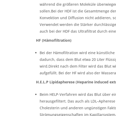
während die größeren Moleküle überwiegen
sollen.Bei der HDF ist die Gesamtmenge der 
Konvektion und Diffusion nicht addieren, s
Verwendet werden die Stärker durchlässige
auch bei der HDF das Ultrafiltrat durch eine
HF (Hämofiltration)
Bei der Hämofiltration wird eine künstliche 
dadurch, dass dem Blut etwa 20 Liter Flüssig
wird.Direkt nach dem Filter wird das Blut wi
aufgefüllt. Bei der HF wird also der Wasser
H.E.L.P Lipidapherese (Heparine induced extr
Beim HELP-Verfahren wird das Blut über ein
herausgefiltert. Das auch als LDL–Apherese
Cholesterin und anderen ungünstigen Faktor
Strömungseigenschaften im Kapillarsystem. 