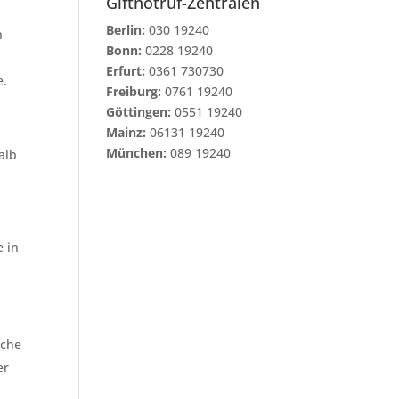
Giftnotruf-Zentralen
Berlin:
030 19240
n
Bonn:
0228 19240
Erfurt:
0361 730730
e.
Freiburg:
0761 19240
Göttingen:
0551 19240
Mainz:
06131 19240
München:
089 19240
alb
l
e in
sche
er