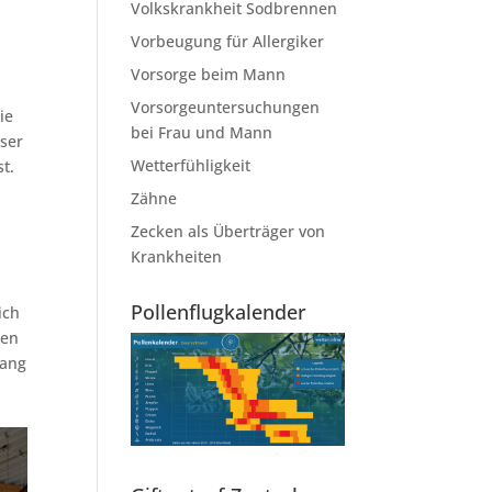
Volkskrankheit Sodbrennen
Vorbeugung für Allergiker
Vorsorge beim Mann
Vorsorgeuntersuchungen
ie
bei Frau und Mann
nser
Wetterfühligkeit
t.
Zähne
Zecken als Überträger von
Krankheiten
Pollenflugkalender
ich
ßen
gang