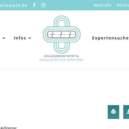
Notrufe
Kont
eichnis24.de
s
Infos
Expertensuche
Adresse: