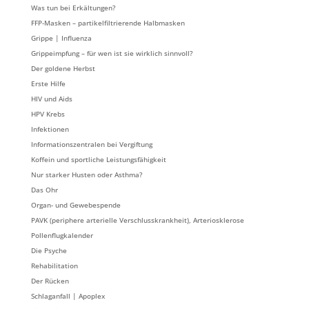
Was tun bei Erkältungen?
FFP-Masken – partikelfiltrierende Halbmasken
Grippe | Influenza
Grippeimpfung – für wen ist sie wirklich sinnvoll?
Der goldene Herbst
Erste Hilfe
HIV und Aids
HPV Krebs
Infektionen
Informationszentralen bei Vergiftung
Koffein und sportliche Leistungsfähigkeit
Nur starker Husten oder Asthma?
Das Ohr
Organ- und Gewebespende
PAVK (periphere arterielle Verschlusskrankheit), Arteriosklerose
Pollenflugkalender
Die Psyche
Rehabilitation
Der Rücken
Schlaganfall | Apoplex