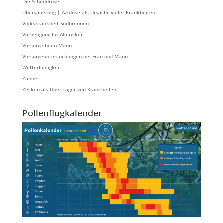
Die Schilddrüse
Übersäuerung | Azidose als Ursache vieler Krankheiten
Volkskrankheit Sodbrennen
Vorbeugung für Allergiker
Vorsorge beim Mann
Vorsorgeuntersuchungen bei Frau und Mann
Wetterfühligkeit
Zähne
Zecken als Überträger von Krankheiten
Pollenflugkalender