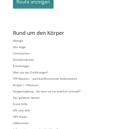
Rund um den Körper
Allergie
Das Auge
Coronaviren
Dickdarmkrebs
Erkältungen
Was tun bei Erkältungen?
FFP-Masken – partikelfiltrierende Halbmasken
Grippe | Influenza
Grippeimpfung – für wen ist sie wirklich sinnvoll?
Der goldene Herbst
Erste Hilfe
HIV und Aids
HPV Krebs
Infektionen