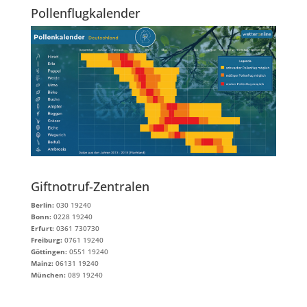
Pollenflugkalender
Giftnotruf-Zentralen
Berlin:
030 19240
Bonn:
0228 19240
Erfurt:
0361 730730
Freiburg:
0761 19240
Göttingen:
0551 19240
Mainz:
06131 19240
München:
089 19240