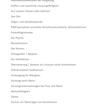
Informationszentralen bei Vergiftung
Koffein und sportliche Leistungsfähigkeit
Nur starker Husten oder Asthma?
Das Ohr
Organ- und Gewebespende
PAVK (periphere arterielle Verschlusskrankheit), Arteriosklerose
Pollenflugkalender
Die Psyche
Rehabilitation
Der Rücken
Schlaganfall | Apoplex
Die Schilddrüse
Übersäuerung | Azidose als Ursache vieler Krankheiten
Volkskrankheit Sodbrennen
Vorbeugung für Allergiker
Vorsorge beim Mann
Vorsorgeuntersuchungen bei Frau und Mann
Wetterfühligkeit
Zähne
Zecken als Überträger von Krankheiten