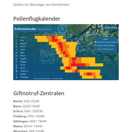
Zecken als Überträger von Krankheiten
Pollenflugkalender
Giftnotruf-Zentralen
Berlin:
030 19240
Bonn:
0228 19240
Erfurt:
0361 730730
Freiburg:
0761 19240
Göttingen:
0551 19240
Mainz:
06131 19240
München:
089 19240