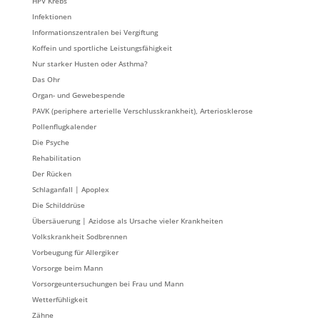
HPV Krebs
Infektionen
Informationszentralen bei Vergiftung
Koffein und sportliche Leistungsfähigkeit
Nur starker Husten oder Asthma?
Das Ohr
Organ- und Gewebespende
PAVK (periphere arterielle Verschlusskrankheit), Arteriosklerose
Pollenflugkalender
Die Psyche
Rehabilitation
Der Rücken
Schlaganfall | Apoplex
Die Schilddrüse
Übersäuerung | Azidose als Ursache vieler Krankheiten
Volkskrankheit Sodbrennen
Vorbeugung für Allergiker
Vorsorge beim Mann
Vorsorgeuntersuchungen bei Frau und Mann
Wetterfühligkeit
Zähne