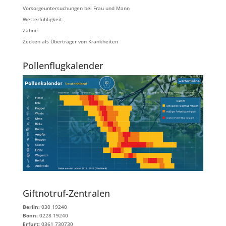
Vorsorgeuntersuchungen bei Frau und Mann
Wetterfühligkeit
Zähne
Zecken als Überträger von Krankheiten
Pollenflugkalender
Giftnotruf-Zentralen
Berlin:
030 19240
Bonn:
0228 19240
Erfurt:
0361 730730