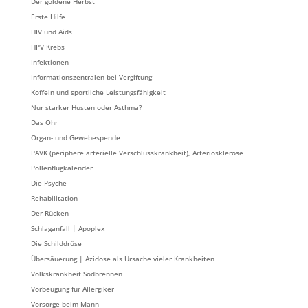
Der goldene Herbst
Erste Hilfe
HIV und Aids
HPV Krebs
Infektionen
Informationszentralen bei Vergiftung
Koffein und sportliche Leistungsfähigkeit
Nur starker Husten oder Asthma?
Das Ohr
Organ- und Gewebespende
PAVK (periphere arterielle Verschlusskrankheit), Arteriosklerose
Pollenflugkalender
Die Psyche
Rehabilitation
Der Rücken
Schlaganfall | Apoplex
Die Schilddrüse
Übersäuerung | Azidose als Ursache vieler Krankheiten
Volkskrankheit Sodbrennen
Vorbeugung für Allergiker
Vorsorge beim Mann