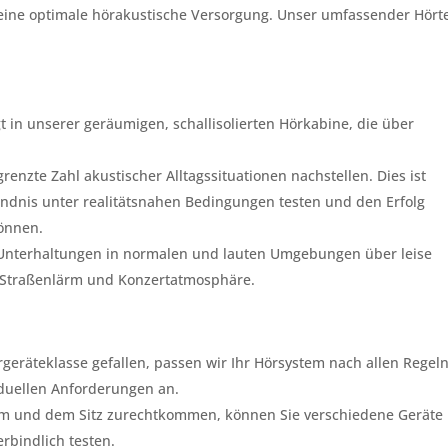
r eine optimale hörakustische Versorgung. Unser umfassender Hört
t in unserer geräumigen, schallisolierten Hörkabine, die über
renzte Zahl akustischer Alltagssituationen nachstellen. Dies ist
ändnis unter realitätsnahen Bedingungen testen und den Erfolg
können.
 Unterhaltungen in normalen und lauten Umgebungen über leise
 Straßenlärm und Konzertatmosphäre.
rgeräteklasse gefallen, passen wir Ihr Hörsystem nach allen Regel
iduellen Anforderungen an.
rm und dem Sitz zurechtkommen, können Sie verschiedene Geräte
rbindlich testen.