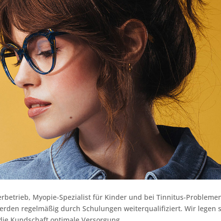
erbetrieb, Myopie-Spezialist für Kinder und bei Tinnitus-Probleme
werden regelmäßig durch Schulungen weiterqualifiziert. Wir legen 
r die Kundschaft optimale Versorgung.