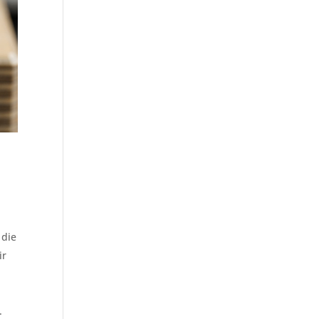
 die
ir
.