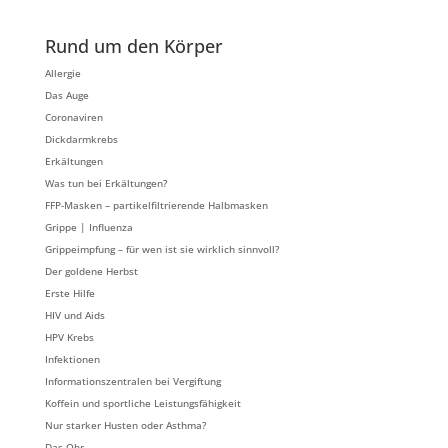
Rund um den Körper
Allergie
Das Auge
Coronaviren
Dickdarmkrebs
Erkältungen
Was tun bei Erkältungen?
FFP-Masken – partikelfiltrierende Halbmasken
Grippe | Influenza
Grippeimpfung – für wen ist sie wirklich sinnvoll?
Der goldene Herbst
Erste Hilfe
HIV und Aids
HPV Krebs
Infektionen
Informationszentralen bei Vergiftung
Koffein und sportliche Leistungsfähigkeit
Nur starker Husten oder Asthma?
Das Ohr