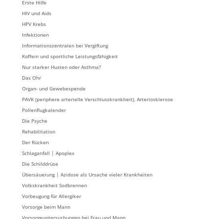
Erste Hilfe
HIV und Aids
HPV Krebs
Infektionen
Informationszentralen bei Vergiftung
Koffein und sportliche Leistungsfähigkeit
Nur starker Husten oder Asthma?
Das Ohr
Organ- und Gewebespende
PAVK (periphere arterielle Verschlusskrankheit), Arteriosklerose
Pollenflugkalender
Die Psyche
Rehabilitation
Der Rücken
Schlaganfall | Apoplex
Die Schilddrüse
Übersäuerung | Azidose als Ursache vieler Krankheiten
Volkskrankheit Sodbrennen
Vorbeugung für Allergiker
Vorsorge beim Mann
Vorsorgeuntersuchungen bei Frau und Mann