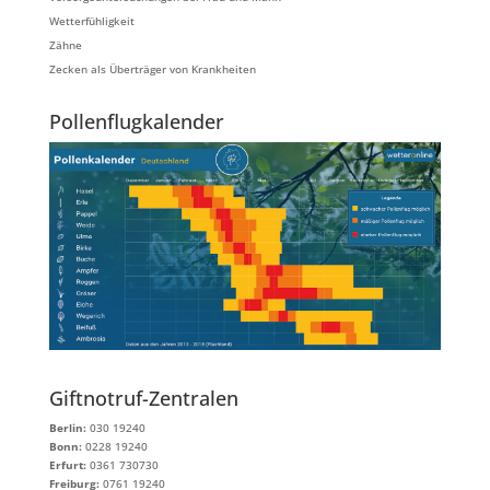
Wetterfühligkeit
Zähne
Zecken als Überträger von Krankheiten
Pollenflugkalender
Giftnotruf-Zentralen
Berlin:
030 19240
Bonn:
0228 19240
Erfurt:
0361 730730
Freiburg:
0761 19240