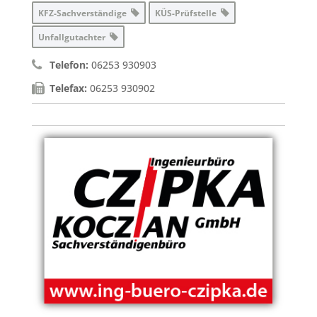
KFZ-Sachverständige
KÜS-Prüfstelle
Unfallgutachter
Telefon:
06253 930903
Telefax:
06253 930902