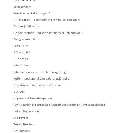
Erkältungen
Was tun bei Erkältungen?
FFP-Masken – partikelfiltrierende Halbmasken
Grippe | Influenza
Grippeimpfung – für wen ist sie wirklich sinnvoll?
Der goldene Herbst
Erste Hilfe
HIV und Aids
HPV Krebs
Infektionen
Informationszentralen bei Vergiftung
Koffein und sportliche Leistungsfähigkeit
Nur starker Husten oder Asthma?
Das Ohr
Organ- und Gewebespende
PAVK (periphere arterielle Verschlusskrankheit), Arteriosklerose
Pollenflugkalender
Die Psyche
Rehabilitation
Der Rücken