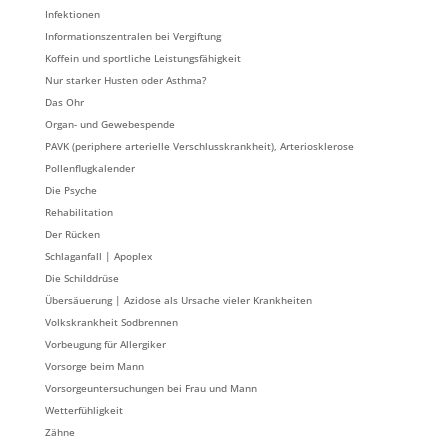
Infektionen
Informationszentralen bei Vergiftung
Koffein und sportliche Leistungsfähigkeit
Nur starker Husten oder Asthma?
Das Ohr
Organ- und Gewebespende
PAVK (periphere arterielle Verschlusskrankheit), Arteriosklerose
Pollenflugkalender
Die Psyche
Rehabilitation
Der Rücken
Schlaganfall | Apoplex
Die Schilddrüse
Übersäuerung | Azidose als Ursache vieler Krankheiten
Volkskrankheit Sodbrennen
Vorbeugung für Allergiker
Vorsorge beim Mann
Vorsorgeuntersuchungen bei Frau und Mann
Wetterfühligkeit
Zähne