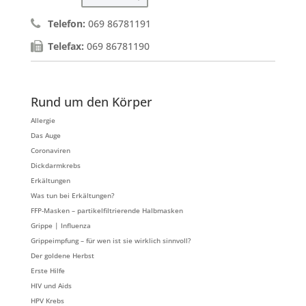
Telefon:
069 86781191
Telefax:
069 86781190
Rund um den Körper
Allergie
Das Auge
Coronaviren
Dickdarmkrebs
Erkältungen
Was tun bei Erkältungen?
FFP-Masken – partikelfiltrierende Halbmasken
Grippe | Influenza
Grippeimpfung – für wen ist sie wirklich sinnvoll?
Der goldene Herbst
Erste Hilfe
HIV und Aids
HPV Krebs