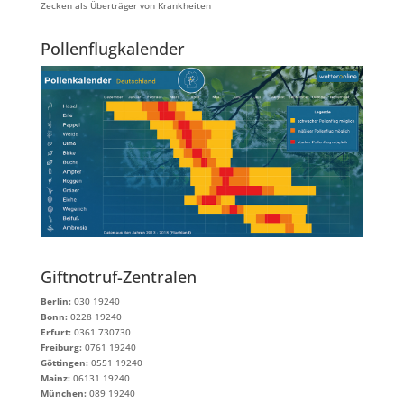
Zecken als Überträger von Krankheiten
Pollenflugkalender
Giftnotruf-Zentralen
Berlin:
030 19240
Bonn:
0228 19240
Erfurt:
0361 730730
Freiburg:
0761 19240
Göttingen:
0551 19240
Mainz:
06131 19240
München:
089 19240