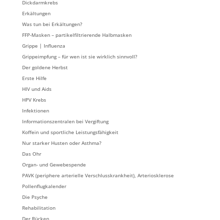
Dickdarmkrebs
Erkältungen
Was tun bei Erkältungen?
FFP-Masken – partikelfiltrierende Halbmasken
Grippe | Influenza
Grippeimpfung – für wen ist sie wirklich sinnvoll?
Der goldene Herbst
Erste Hilfe
HIV und Aids
HPV Krebs
Infektionen
Informationszentralen bei Vergiftung
Koffein und sportliche Leistungsfähigkeit
Nur starker Husten oder Asthma?
Das Ohr
Organ- und Gewebespende
PAVK (periphere arterielle Verschlusskrankheit), Arteriosklerose
Pollenflugkalender
Die Psyche
Rehabilitation
Der Rücken