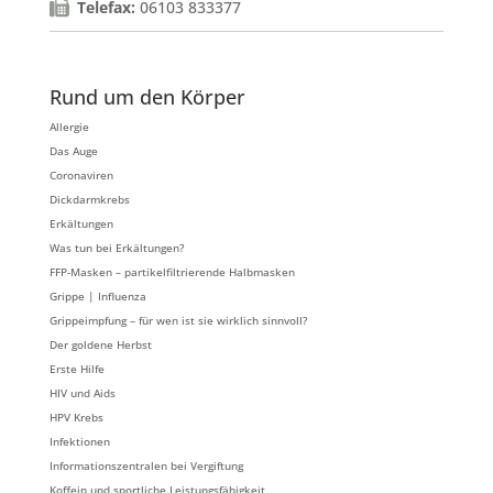
Telefax:
06103 833377
Rund um den Körper
Allergie
Das Auge
Coronaviren
Dickdarmkrebs
Erkältungen
Was tun bei Erkältungen?
FFP-Masken – partikelfiltrierende Halbmasken
Grippe | Influenza
Grippeimpfung – für wen ist sie wirklich sinnvoll?
Der goldene Herbst
Erste Hilfe
HIV und Aids
HPV Krebs
Infektionen
Informationszentralen bei Vergiftung
Koffein und sportliche Leistungsfähigkeit