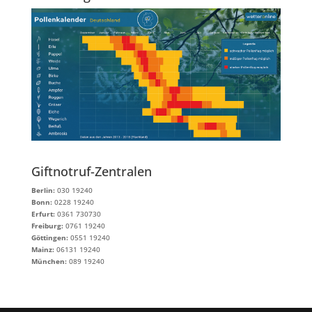
Giftnotruf-Zentralen
Berlin:
030 19240
Bonn:
0228 19240
Erfurt:
0361 730730
Freiburg:
0761 19240
Göttingen:
0551 19240
Mainz:
06131 19240
München:
089 19240