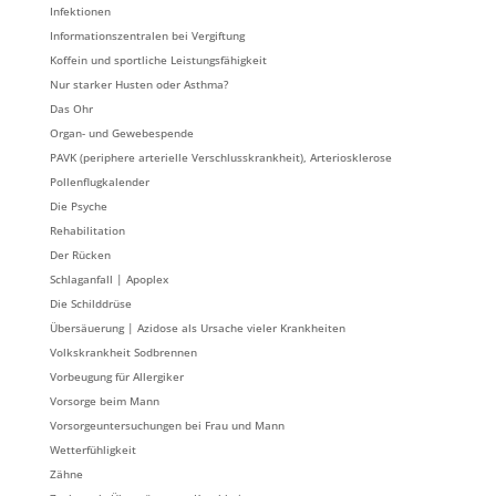
Infektionen
Informationszentralen bei Vergiftung
Koffein und sportliche Leistungsfähigkeit
Nur starker Husten oder Asthma?
Das Ohr
Organ- und Gewebespende
PAVK (periphere arterielle Verschlusskrankheit), Arteriosklerose
Pollenflugkalender
Die Psyche
Rehabilitation
Der Rücken
Schlaganfall | Apoplex
Die Schilddrüse
Übersäuerung | Azidose als Ursache vieler Krankheiten
Volkskrankheit Sodbrennen
Vorbeugung für Allergiker
Vorsorge beim Mann
Vorsorgeuntersuchungen bei Frau und Mann
Wetterfühligkeit
Zähne