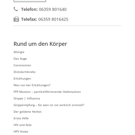
Telefon:
06359 801640
Telefax:
06359 8016425
Rund um den Körper
Allergie
Das Auge
Coronaviren
Dickdarmkrebs
Erkältungen
Was tun bei Erkältungen?
FFP-Masken – partikelfiltrierende Halbmasken
Grippe | Influenza
Grippeimpfung – für wen ist sie wirklich sinnvoll?
Der goldene Herbst
Erste Hilfe
HIV und Aids
HPV Krebs