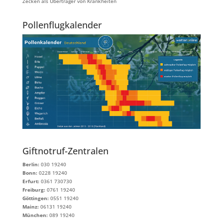
Zecken als Überträger von Krankheiten
Pollenflugkalender
Giftnotruf-Zentralen
Berlin:
030 19240
Bonn:
0228 19240
Erfurt:
0361 730730
Freiburg:
0761 19240
Göttingen:
0551 19240
Mainz:
06131 19240
München:
089 19240